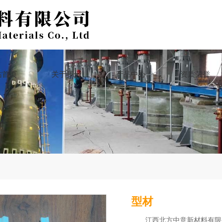
站首页
关于我们
产品中心
资质荣誉
型材
江西北方中意新材料有限