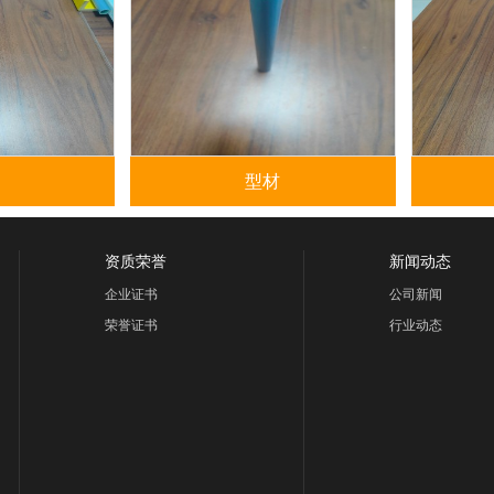
型材
资质荣誉
新闻动态
企业证书
公司新闻
荣誉证书
行业动态