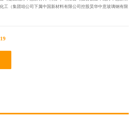
化工（集团咱公司下属中国新材料有限公司控股昊华中意玻璃钢有限
619