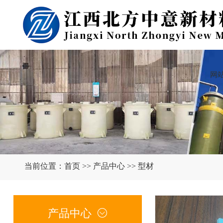
网
当前位置：
首页
>>
产品中心
>>
型材
产品中心
