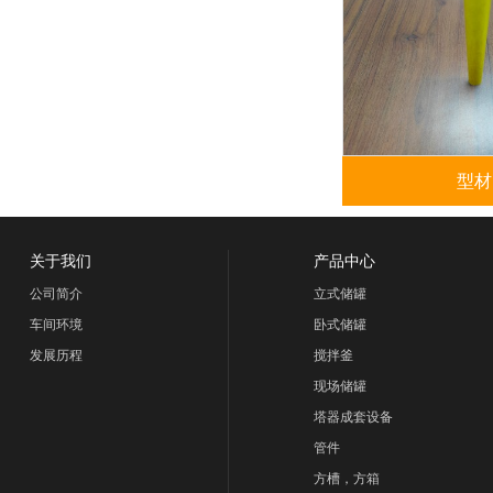
型材
关于我们
产品中心
公司简介
立式储罐
车间环境
卧式储罐
发展历程
搅拌釜
现场储罐
塔器成套设备
管件
方槽，方箱