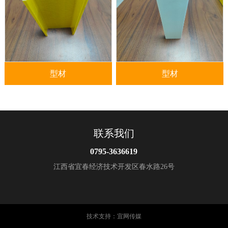
型材
型材
联系我们
0795-3636619
江西省宜春经济技术开发区春水路26号
技术支持：
宜网传媒