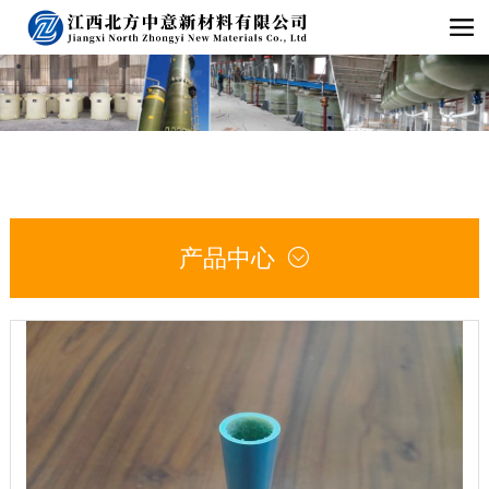
产品中心
