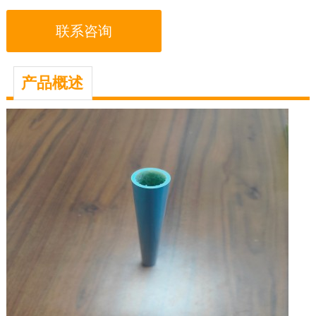
联系咨询
产品概述