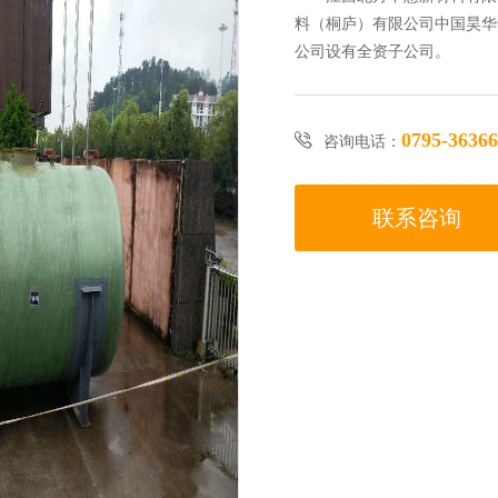
料（桐庐）有限公司中国昊华
公司设有全资子公司。
0795-3636

咨询电话：
联系咨询