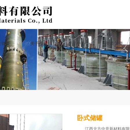
站首页
关于我们
产品中心
资质荣誉
卧式储罐
江西北方中意新材料有限